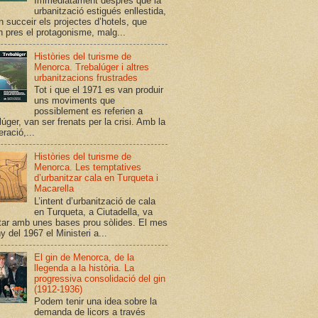
Immediatament després que la
urbanització estigués enllestida,
n succeir els projectes d’hotels, que
n pres el protagonisme, malg...
Històries del turisme de
Menorca. Trebalúger i altres
urbanitzacions frustrades
Tot i que el 1971 es van produir
uns moviments que
possiblement es referien a
úger, van ser frenats per la crisi. Amb la
ració,...
Històries del turisme de
Menorca. Les temptatives
d’urbanitzar cala en Turqueta i
Macarella
L’intent d’urbanització de cala
en Turqueta, a Ciutadella, va
ar amb unes bases prou sòlides. El mes
y del 1967 el Ministeri a...
El gin de Menorca, de la
llegenda a la història. La
progressiva consolidació del gin
(1912-1936)
Podem tenir una idea sobre la
demanda de licors a través