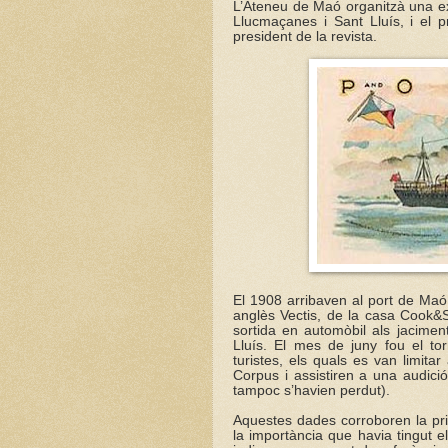
L’Ateneu de Maó organitzà una exc
Llucmaçanes i Sant Lluís, i el pr
president de la revista.
El 1908 arribaven al port de Maó
anglès Vectis, de la casa Cook&
sortida en automòbil als jacimen
Lluís. El mes de juny fou el t
turistes, els quals es van limita
Corpus i assistiren a una audici
tampoc s’havien perdut).
Aquestes dades corroboren la pri
la importància que havia tingut el