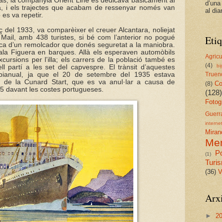
cas, la companyia Orient Line es dedicava bàsicament al
d’una
àlia, i els trajectes que acabam de ressenyar només van
al dia
es va repetir.
 del 1933, va comparèixer el creuer Alcantara, noliejat
Mail, amb 438 turistes, si bé com l’anterior no pogué
Etiq
anca d’un remolcador que donés seguretat a la maniobra.
 cala Figuera en barques. Allà els esperaven automòbils
Agricu
cursions per l’illa; els carrers de la població també es
(4)
bi
ll partí a les set del capvespre. El trànsit d’aquestes
bianual, ja que el 20 de setembre del 1935 estava
Truen
, de la Cunard Start, que es va anul·lar a causa de
Co
(8)
ia 5 davant les costes portugueses.
(128)
Fotog
Guerr
interne
Miran
Me
Po
(1)
Turi
(36)
V
Arxi
►
2