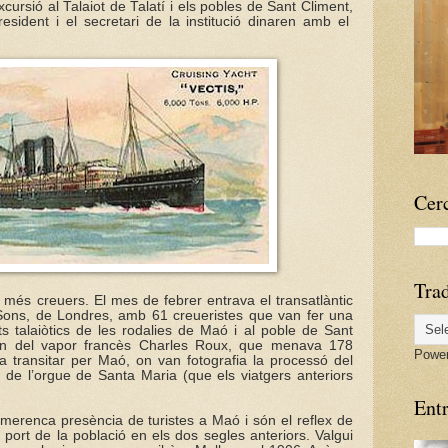
ursió al Talaiot de Talatí i els pobles de Sant Climent,
esident i el secretari de la institució dinaren amb el
Cerc
Tra
 més creuers. El mes de febrer entrava el transatlàntic
Sons, de Londres, amb 61 creueristes que van fer una
ts talaiòtics de les rodalies de Maó i al poble de Sant
orn del vapor francès Charles Roux, que menava 178
Powe
r a transitar per Maó, on van fotografia la processó del
ó de l’orgue de Santa Maria (que els viatgers anteriors
Ent
merenca presència de turistes a Maó i són el reflex de
 port de la població en els dos segles anteriors. Valgui