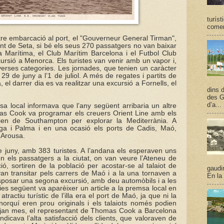
turís
comen
ltre embarcació al port, el "Gouverneur General Tirman",
ent de Seta, si bé els seus 270 passatgers no van baixar
iga Marítima, el Club Marítim Barcelona i el Futbol Club
ursió a Menorca. Els turistes van venir amb un vapor i,
verses categories. Les jornades, que tenien un caràcter
29 de juny a l’1 de juliol. A més de regates i partits de
a, el darrer dia es va realitzar una excursió a Fornells, el
dins d
des G
d’a...
msa local informava que l’any següent arribaria un altre
mas Cook va programar els creuers Orient Line amb els
tien de Southampton per explorar la Mediterrània. A
ga i Palma i en una ocasió els ports de Cadis, Maó,
 Arousa.
e juny, amb 383 turistes. A l’andana els esperaven uns
n els passatgers a la ciutat, on van veure l’Ateneu de
ó, sortiren de la població per acostar-se al talaiot de
gaudir
 van transitar pels carrers de Maó i a la una tornaven a
En la
disposar una segona excursió, amb deu automòbils i a les
 dies següent va aparèixer un article a la premsa local en
atractiu turístic de l’illa era el port de Maó, ja que ni la
orquí eren prou originals i els talaiots només podien
itjan mes, el representant de Thomas Cook a Barcelona
dicava l’alta satisfacció dels clients, que valoraven de