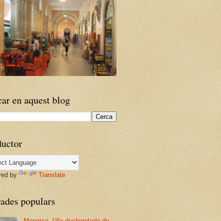
ar en aquest blog
ductor
red by
Translate
rades populars
Menorca, l’illa desheretada de