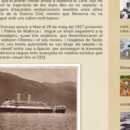
, que el primer creuer arribà a Mallorca el 1906. Açò no
nt la trajectòria de les dues illes es va separar: a
gers d’aquestes embarcacions assoliria unes xifres
ans de la Guerra Civil, mentre que Menorca no va
ngué amb uns valors molt baixos.
marit
l’Oronsay atracà a Maó el 28 de maig del 1927 provenint
casa a
 i Palma de Mallorca i
tingué un ampli seguiment a la
passatgers, quasi tots anglesos, que desembarcaren el
visitaren l’Ateneu i el seu museu, i l’església de Santa
nt, uns trenta automòbils es van dirigir als talaiots i la
 vaixell sortia cap a Ajaccio, per prosseguir la travessia
a. Menorca seguia més avançada en matèria turística que
 primer creuer fins al 1931.
Menor
social