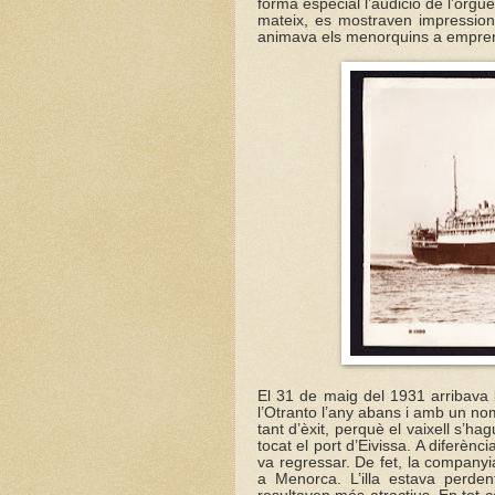
forma especial l’audició de l’orgue
mateix, es mostraven impressiona
animava els menorquins a empren
El 31 de maig del 1931 arribava 
l’Otranto l’any abans i amb un no
tant d’èxit, perquè el vaixell s’h
tocat el port d’Eivissa. A diferènc
va regressar. De fet, la companyi
a Menorca. L’illa estava perden