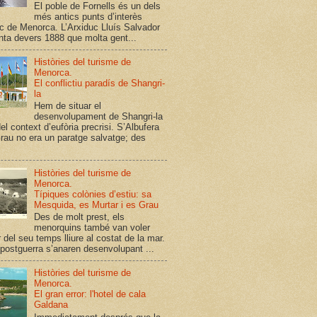
El poble de Fornells és un dels
més antics punts d’interès
tic de Menorca. L’Arxiduc Lluís Salvador
ta devers 1888 que molta gent...
Històries del turisme de
Menorca.
El conflictiu paradís de Shangri-
la
Hem de situar el
desenvolupament de Shangri-la
el context d’eufòria precrisi. S’Albufera
rau no era un paratge salvatge; des
Històries del turisme de
Menorca.
Típiques colònies d’estiu: sa
Mesquida, es Murtar i es Grau
Des de molt prest, els
menorquins també van voler
 del seu temps lliure al costat de la mar.
 postguerra s’anaren desenvolupant ...
Històries del turisme de
Menorca.
El gran error: l'hotel de cala
Galdana