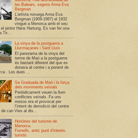
les Balears, segons Anna Eva
Bergman
L’artista noruega Anna Eva
Bergman (1909-1987) el 1932
vingué a Menorca amb el seu
, el pintor Hans Hartung. Es van fer una
 Tir...
La vinya de la postguerra a
Llucmaçanes i Sant Lluís
El panorama de la vinya del
terme de Maó a la postguerra
és bastant diferent del que es
donava al centre i a ponent de
ca . Les dues ...
Sa Graduada de Maó i la força
dels moviments veïnals
Periòdicament veuen la llum
conflictes veïnals. Fa uns
mesos era el provocat per
l’intent de demolició del centre
 de can Vies al dis...
Històries del turisme de
Menorca.
Fornells, antic punt d’interès
turístic