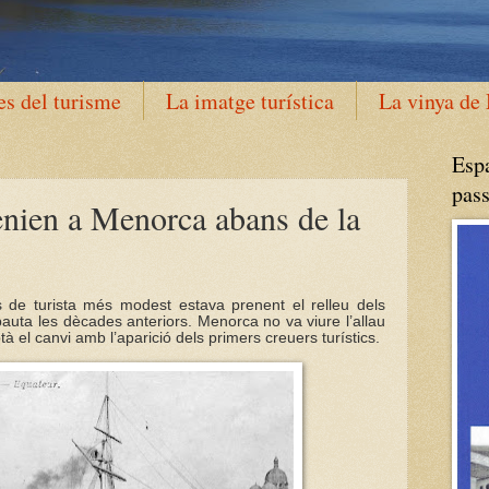
es del turisme
La imatge turística
La vinya de
Espa
pass
enien a Menorca abans de la
s de turista més modest estava prenent el relleu dels
auta les dècades anteriors. Menorca no va viure l’allau
à el canvi amb l’aparició dels primers creuers turístics.