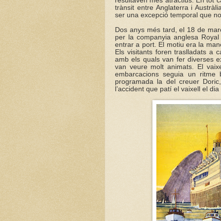
resultaven més atractius. En tot 
trànsit entre Anglaterra i Austr
ser una excepció temporal que no 
Dos anys més tard, el 18 de març
per la companyia anglesa Royal 
entrar a port. El motiu era la m
Els visitants foren traslladats a
amb els quals van fer diverses ex
van veure molt animats. El vaixe
embarcacions seguia un ritme 
programada la del creuer Doric
l’accident que patí el vaixell el d