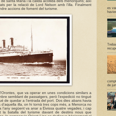
 de santa Maria i la càlida acollida dels menorquins; així
ts per la relació de Lord Nelson amb l’illa. Finalment
es va
dre accions de foment del turisme.
havie
Trebal
recupe
compt
de jun
l’Orontes, que va operar en unes condicions similars a
mbre semblant de passatgers, però l’expedició no tingué
agué de quedar a l’entrada del port. Dos dies abans havia
ia d’aquella illa, on hi tornà tres cops més, a Menorca no
a l’any següent va anar a Eivissa quatre vegades, i cap
t la batalla del turisme davant de destins nous que