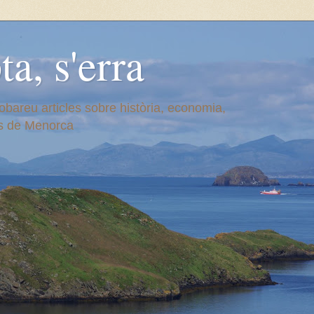
a, s'erra
obareu articles sobre història, economia,
més de Menorca