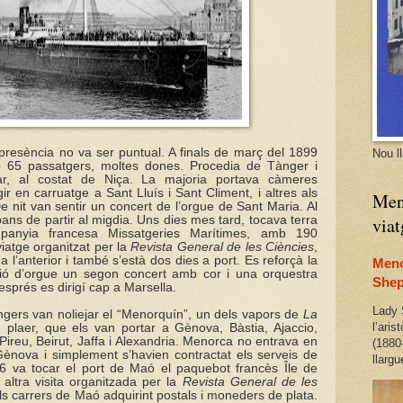
 presència no va ser puntual. A finals de març del 1899
Nou l
b 65 passatgers, moltes dones. Procedia de Tànger i
r, al costat de Niça. La majoria portava càmeres
gir en carruatge a Sant Lluís i Sant Climent, i altres als
Meno
e nit van sentir un concert de l’orgue de Sant Maria. Al
ans de partir al migdia. Uns dies mes tard, tocava terra
via
anyia francesa Missatgeries Marítimes, amb 190
iatge organitzat per la
Revista General de les Ciències
,
a l’anterior i també s’està dos dies a port. Es reforçà la
Meno
ició d’orgue un segon concert amb cor i una orquestra
Shep
sprés es dirigí cap a Marsella.
Lady 
ngers van noliejar el “Menorquín”, un dels vapors de
La
l’ari
e plaer, que els van portar a Gènova, Bàstia, Ajaccio,
Pireu, Beirut, Jaffa i Alexandria. Menorca no entrava en
(1880-
 Gènova i simplement s’havien contractat els serveis de
llarg
906 va tocar el port de Maó el paquebot francès Île de
altra visita organitzada per la
Revista General de les
els carrers de Maó adquirint postals i moneders de plata.