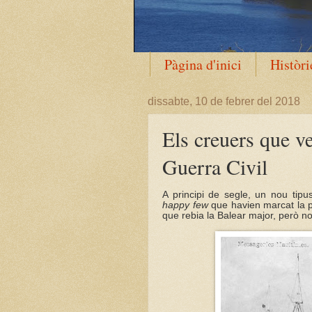
Pàgina d'inici
Històri
dissabte, 10 de febrer del 2018
Els creuers que v
Guerra Civil
A principi de segle, un nou tipu
happy few
que havien marcat la p
que rebia la Balear major, però not