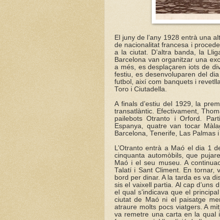
El juny de l’any 1928 entrà una a
de nacionalitat francesa i proced
a la ciutat. D’altra banda, la Ll
Barcelona van organitzar una exc
a més, es desplaçaren iots de di
festiu, es desenvoluparen del dia 
futbol, així com banquets i revetll
Toro i Ciutadella.
A finals d’estiu del 1929, la pre
transatlàntic. Efectivament, Tho
pailebots Otranto i Orford. Par
Espanya, quatre van tocar Màla
Barcelona, Tenerife, Las Palmas i
L’Otranto entrà a Maó el dia 1 d
cinquanta automòbils, que pujare
Maó i el seu museu. A continuaci
Talatí i Sant Climent. En tornar,
bord per dinar. A la tarda es va 
sis el vaixell partia. Al cap d’uns
el qual s’indicava que el principal 
ciutat de Maó ni el paisatge men
atraure molts pocs viatgers. A m
va remetre una carta en la qual in