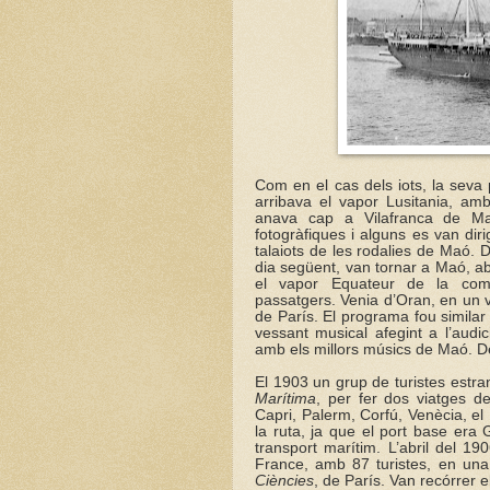
Com en el cas dels iots, la seva
arribava el vapor Lusitania, am
anava cap a Vilafranca de Ma
fotogràfiques i alguns es van diri
talaiots de les rodalies de Maó. D
dia següent, van tornar a Maó, ab
el vapor Equateur de la comp
passatgers. Venia d’Oran, en un v
de París. El programa fou similar 
vessant musical afegint a l’aud
amb els millors músics de Maó. De
El 1903 un grup de turistes estra
Marítima
, per fer dos viatges d
Capri, Palerm, Corfú, Venècia, el 
la ruta, ja que el port base era
transport marítim. L’abril del 1
France, amb 87 turistes, en una 
Ciències
, de París. Van recórrer 