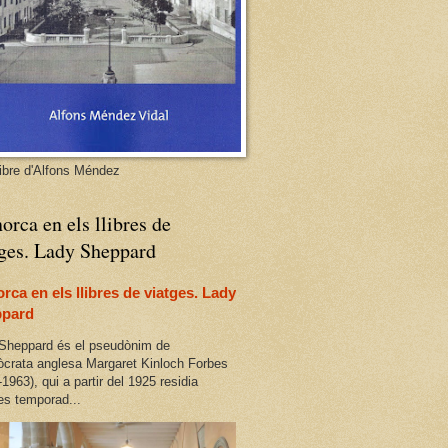
libre d'Alfons Méndez
rca en els llibres de
tges. Lady Sheppard
rca en els llibres de viatges. Lady
pard
Sheppard és el pseudònim de
stòcrata anglesa Margaret Kinloch Forbes
1963), qui a partir del 1925 residia
ues temporad...