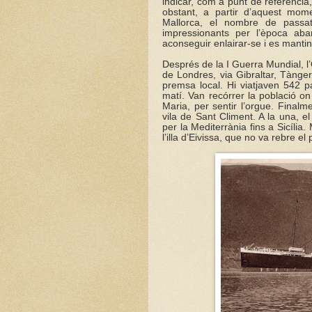
indicar, com a punt de referència
obstant, a partir d’aquest mome
Mallorca, el nombre de passat
impressionants per l’època ab
aconseguir enlairar-se i es manti
Després de la I Guerra Mundial, 
de Londres, via Gibraltar, Tànger
premsa local. Hi viatjaven 542 
matí. Van recórrer la població on 
Maria, per sentir l’orgue. Finalme
vila de Sant Climent. A la una, el
per la Mediterrània fins a Sicíli
l’illa d’Eivissa, que no va rebre el