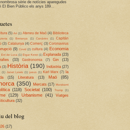
 nombrosa sèrie de notícies aparegudes
ri El Bien Público els anys 189...
uetes
ltura
(5)
Ateneu de Maó
(4)
Biblioteca
Art
(1)
Capitán
juteria
(1)
Bretanya
(1)
Canàries
(1)
o
(3)
Catalunya
(4)
Comerç
(3)
Coronavirus
Economia
rrupció
(9)
cultura
(4)
Covid
(2)
Explanada
(23)
Erri de Luca
(1)
Etgar Keret
(1)
rafies
(33)
Gin
(13)
Gastronomia
(7)
Història
(190)
Indústria
(27)
a
(3)
la
Karl Marx
(7)
t
(1)
Janet Lewis
(1)
jueus
(1)
Maó
(85)
da
(15)
Literatura
(13)
norca
(350)
Mercats
(17)
Murakami
lítica
(118)
Societat
(100)
Trump
(1)
sme
(129)
Urbanisme
(41)
Viatges
iticultura
(32)
u del blog
026
(17)